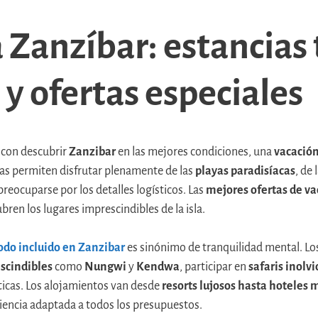
 Zanzíbar: estancias
 y ofertas especiales
 con descubrir
Zanzibar
en las mejores condiciones, una
vacación
rtas permiten disfrutar plenamente de las
playas paradisíacas
, de 
preocuparse por los detalles logísticos. Las
mejores ofertas de v
bren los lugares imprescindibles de la isla.
odo incluido en Zanzibar
es sinónimo de tranquilidad mental. Lo
scindibles
como
Nungwi
y
Kendwa
, participar en
safaris inolv
ticas. Los alojamientos van desde
resorts lujosos hasta hoteles 
iencia adaptada a todos los presupuestos.