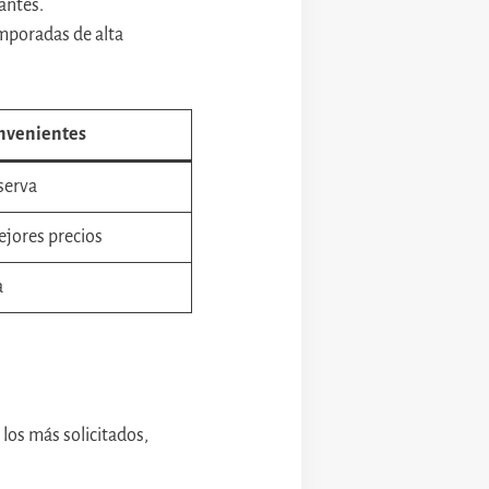
 antes.
emporadas de alta
nvenientes
eserva
ejores precios
a
 los más solicitados,