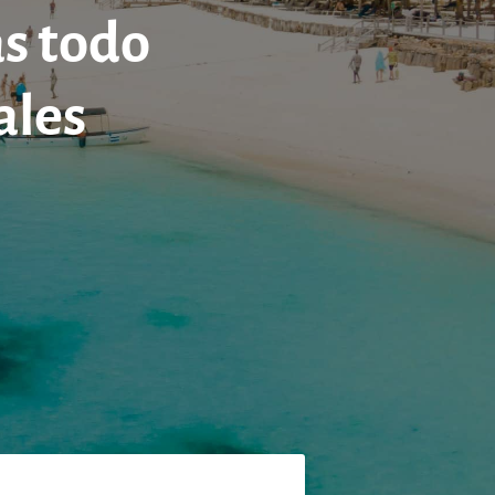
as todo
ales