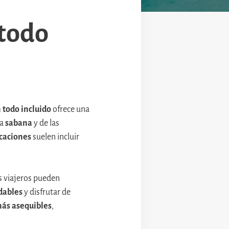
 todo
 todo incluido
ofrece una
la
sabana
y de las
acaciones
suelen incluir
s viajeros pueden
idables
y disfrutar de
más asequibles
,