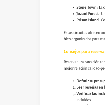
Stone Town
: La 
Jozani Forest
: U
Prison Island
: C
Estos circuitos ofrecen un
bien organizados para max
Consejos para reserva
Reservar una vacación tod
mejor relación calidad-pre
Definir su presu
Leer reseñas en 
Verificar las inc
incluidos.