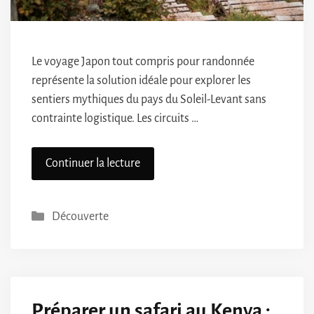
Le voyage Japon tout compris pour randonnée
représente la solution idéale pour explorer les
sentiers mythiques du pays du Soleil-Levant sans
contrainte logistique. Les circuits …
Continuer la lecture
Catégories
Découverte
Préparer un safari au Kenya :