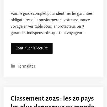
Voici le guide complet pour identifier les garanties
obligatoires qui transformeront votre assurance
voyage en véritable bouclier protecteur. Les 7
garanties indispensables que tout voyageur …
Continuer la lecture
Catégories
Formalités
Classement 2025 : les 20 pays
les plus dangereux au monde