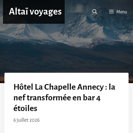
Aller
Altaï voyages
au
Menu
contenu
Hôtel La Chapelle Annecy : la
nef transformée en bar 4
étoiles
6 juillet 2026