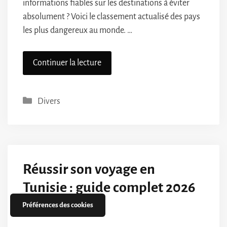
informations fiables sur les destinations à éviter
absolument ? Voici le classement actualisé des pays
les plus dangereux au monde. …
Continuer la lecture
Catégories
Divers
Réussir son voyage en
Tunisie : guide complet 2026
Préférences des cookies
23 juin 2025