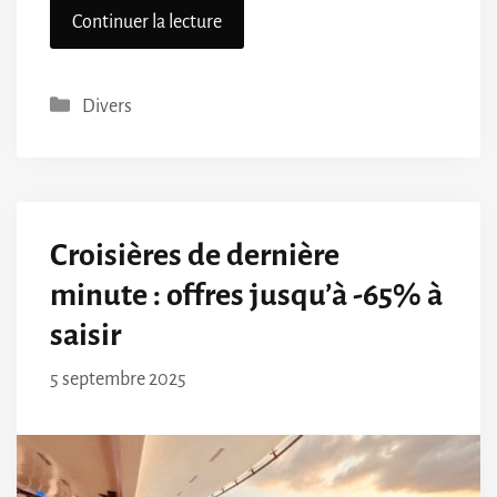
Continuer la lecture
Catégories
Divers
Croisières de dernière
minute : offres jusqu’à -65% à
saisir
5 septembre 2025