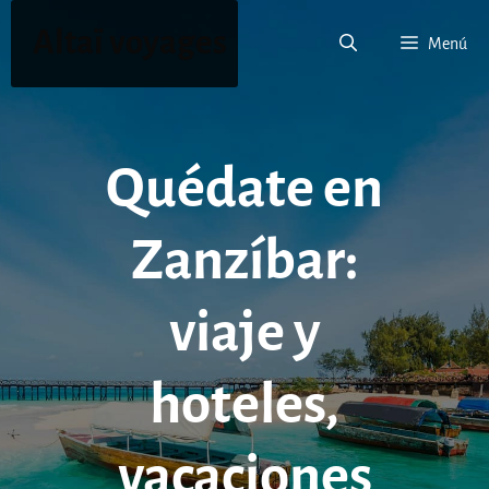
Saltar
Altaï voyages
al
Menú
contenido
Quédate en
Zanzíbar:
viaje y
hoteles,
vacaciones