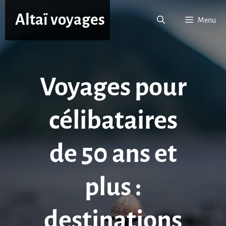
Aller
Altaï voyages
au
Menu
contenu
Voyages pour
célibataires
de 50 ans et
plus :
destinations