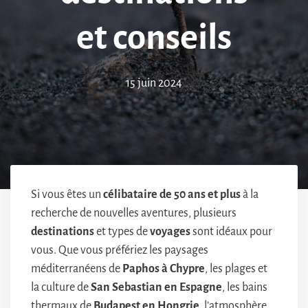
et conseils
15 juin 2024
Si vous êtes un
célibataire de 50 ans et plus
à la
recherche de nouvelles aventures, plusieurs
destinations
et types de
voyages
sont idéaux pour
vous. Que vous préfériez les paysages
méditerranéens de
Paphos à Chypre
, les plages et
la culture de
San Sebastian en Espagne
, les bains
thermaux de
Budapest en Hongrie
, l’atmosphère