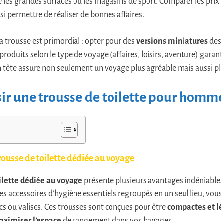
s grandes surfaces ou les magasins de sport. Comparer les prix e
i permettre de réaliser de bonnes affaires.
a trousse est primordial : opter pour des
versions miniatures
des
produits selon le type de voyage (affaires, loisirs, aventure) gara
en tête assure non seulement un voyage plus agréable mais aussi pl
ir une trousse de toilette pour homm
ousse de toilette dédiée au voyage
oilette dédiée au voyage
présente plusieurs avantages indéniable
les accessoires d’hygiène essentiels regroupés en un seul lieu, vou
acs ou valises. Ces trousses sont conçues pour être
compactes et l
ximiser l’espace
de rangement dans vos bagages.