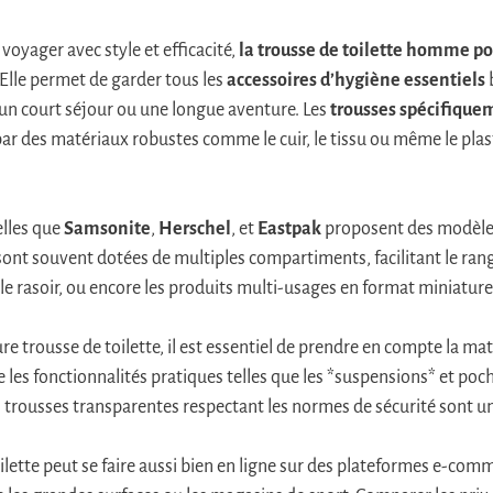
voyager avec style et efficacité,
la trousse de toilette homme p
 Elle permet de garder tous les
accessoires d’hygiène essentiels
b
 un court séjour ou une longue aventure. Les
trousses spécifique
ar des matériaux robustes comme le cuir, le tissu ou même le plast
elles que
Samsonite
,
Herschel
, et
Eastpak
proposent des modèles
 sont souvent dotées de multiples compartiments, facilitant le ran
le rasoir, ou encore les produits multi-usages en format miniature
re trousse de toilette, il est essentiel de prendre en compte la matiè
 les fonctionnalités pratiques telles que les *suspensions* et poc
s trousses transparentes respectant les normes de sécurité sont u
ilette peut se faire aussi bien en ligne sur des plateformes e-comm