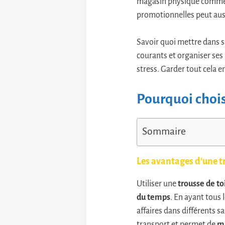
magasin physique comme le
promotionnelles peut auss
Savoir quoi mettre dans s
courants et organiser ses 
stress. Garder tout cela 
Pourquoi chois
Sommaire
Les avantages d’une tr
Utiliser une
trousse de t
du temps
. En ayant tous 
affaires dans différents s
transport et permet de
ma