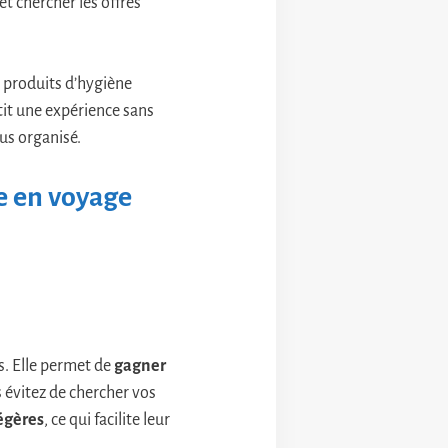
t chercher les offres
 produits d’hygiène
ntit une expérience sans
us organisé.
e en voyage
s. Elle permet de
gagner
s évitez de chercher vos
égères
, ce qui facilite leur