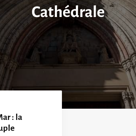
Cathédrale
ar : la
uple