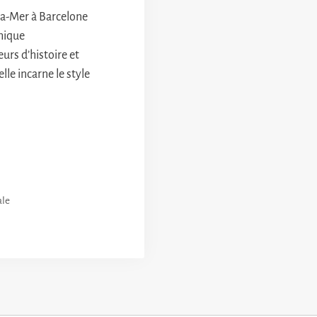
la-Mer à Barcelone
thique
urs d’histoire et
elle incarne le style
ale