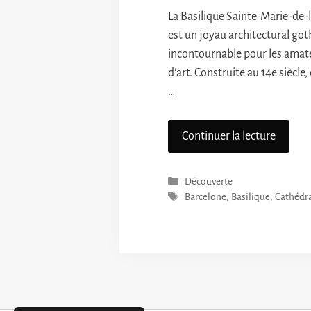
La Basilique Sainte-Marie-de-
est un joyau architectural go
incontournable pour les amate
d’art. Construite au 14e siècle, 
…
Continuer la lecture
Catégories
Découverte
Étiquettes
Barcelone
,
Basilique
,
Cathédr