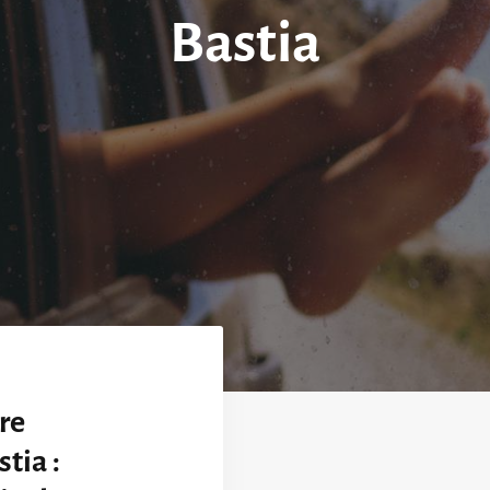
Bastia
re
tia :