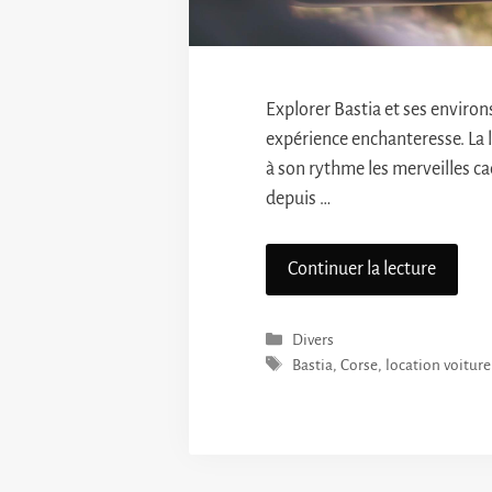
Explorer Bastia et ses environ
expérience enchanteresse. La l
à son rythme les merveilles ca
depuis …
Continuer la lecture
Catégories
Divers
Étiquettes
Bastia
,
Corse
,
location voiture