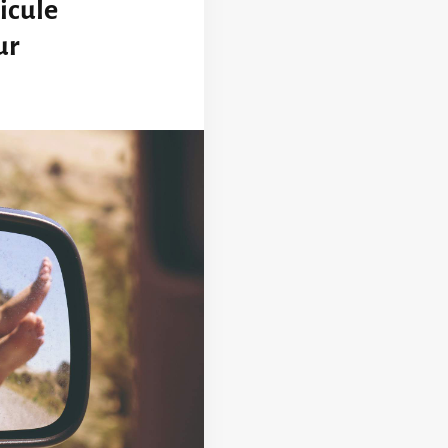
icule
ur