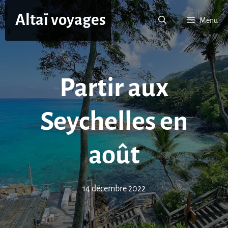
Aller
Altaï voyages
au
Menu
contenu
Partir aux
Seychelles en
août
14 décembre 2022