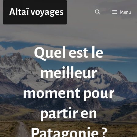
Aller
Altaï voyages
au
Menu
contenu
Quel est le
meilleur
moment pour
partir en
Patagonie ?