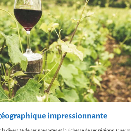
 géographique impressionnante
 la diversité de ses
paysages
et la richesse de ses
régions
. Que vo