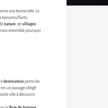
ncore une bonne idée. La
s
époustouflants,
 de
nature
, de
villages
ouvrons ensemble pourquoi
tre
destination
parmi les
est un passage obligé
ule ville à découvrir.
ou la
Baie de Somme
.