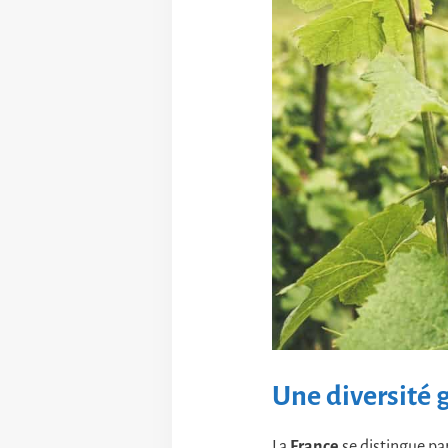
Une diversité
La
France
se distingue par