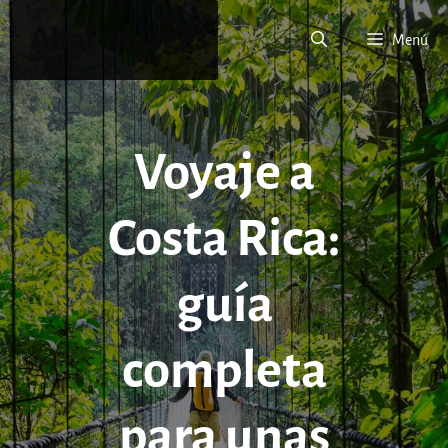
Saltar
Altaï voyages
al
Menú
contenido
Voyaje a
Costa Rica:
guía
completa
para unas