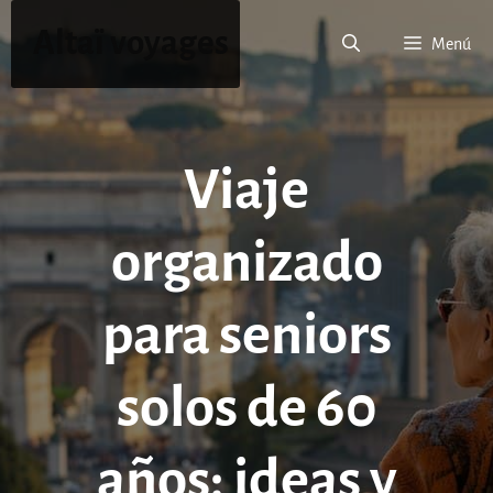
Saltar
Altaï voyages
al
Menú
contenido
Viaje
organizado
para seniors
solos de 60
años: ideas y