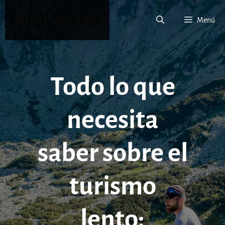
Saltar
Altaï voyages
al
Menú
contenido
Todo lo que
necesita
saber sobre el
turismo
lento: