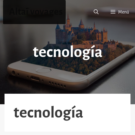
Saltar
Altaï voyages
al
Menú
contenido
tecnología
tecnología