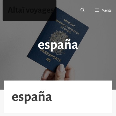
Saltar
Altaï voyages
al
Menú
contenido
españa
españa