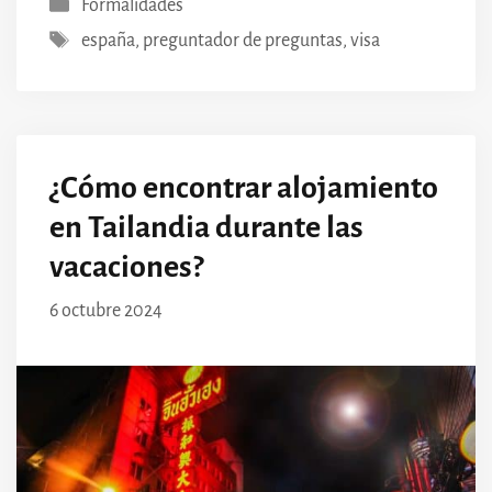
Categorías
Formalidades
Etiquetas
españa
,
preguntador de preguntas
,
visa
¿Cómo encontrar alojamiento
en Tailandia durante las
vacaciones?
6 octubre 2024