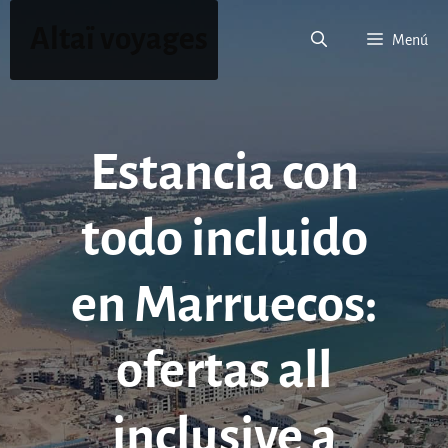
Saltar
Altaï voyages
al
Menú
contenido
Estancia con
todo incluido
en Marruecos:
ofertas all
inclusive a