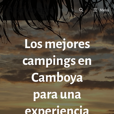
Saltar
Altaï voyages
al
Menú
contenido
Los mejores
campings en
Camboya
para una
experiencia