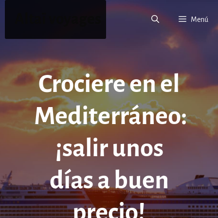
Saltar
Altaï voyages
al
Menú
contenido
Crociere en el
Mediterráneo:
¡salir unos
días a buen
precio!