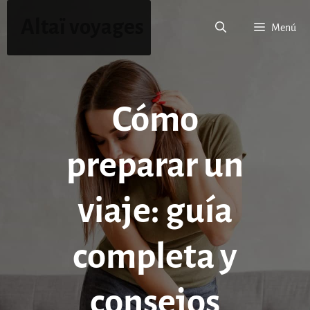
Saltar
Altaï voyages
al
Menú
contenido
Cómo
preparar un
viaje: guía
completa y
consejos