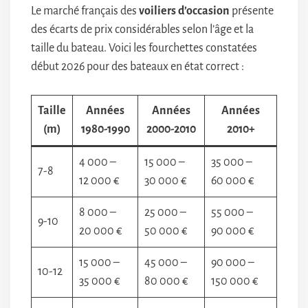
Le marché français des
voiliers d’occasion
présente
des écarts de prix considérables selon l’âge et la
taille du bateau. Voici les fourchettes constatées
début 2026 pour des bateaux en état correct :
Taille
Années
Années
Années
(m)
1980-1990
2000-2010
2010+
4 000 –
15 000 –
35 000 –
7-8
12 000 €
30 000 €
60 000 €
8 000 –
25 000 –
55 000 –
9-10
20 000 €
50 000 €
90 000 €
15 000 –
45 000 –
90 000 –
10-12
35 000 €
80 000 €
150 000 €