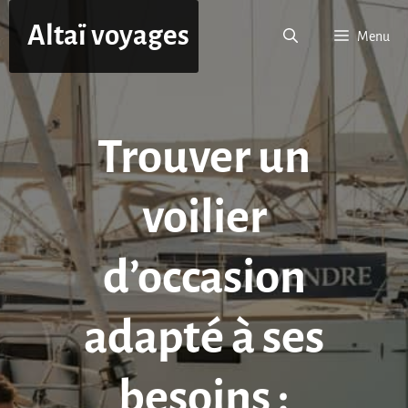
Aller
Altaï voyages
au
Menu
contenu
Trouver un
voilier
d’occasion
adapté à ses
besoins :