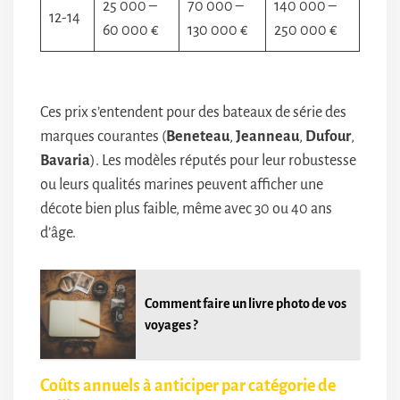
25 000 –
70 000 –
140 000 –
12-14
60 000 €
130 000 €
250 000 €
Ces prix s’entendent pour des bateaux de série des
marques courantes (
Beneteau
,
Jeanneau
,
Dufour
,
Bavaria
). Les modèles réputés pour leur robustesse
ou leurs qualités marines peuvent afficher une
décote bien plus faible, même avec 30 ou 40 ans
d’âge.
Comment faire un livre photo de vos
voyages ?
Coûts annuels à anticiper par catégorie de