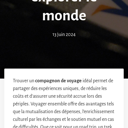
monde
13 juin 2024
Trouver un
compagnon de voyage
idéal permet de
partager des expériences uniques, de réduire les
coûts et d’assurer une sécurité accrue lors des
périples. Voyager ensemble offre des avantages tels
que la mutualisation des dépenses, l’enrichissement
culturel par les échanges et le soutien mutuel en cas
de difficultés. Que ce soit pour un road trip, un trek