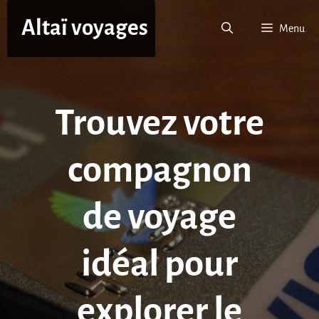
Aller
Altaï voyages
au
Menu
contenu
Trouvez votre
compagnon
de voyage
idéal pour
explorer le