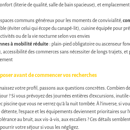
fort (literie de qualité, salle de bain spacieuse), et emplacement
espaces communs généreux pour les moments de convivialité,
con
ble (éviter celui qui écope du canapé-lit), cuisine équipée pour pr
ctivités ou de la vie nocturne selon vos envies
nnes à mobilité réduite
: plain-pied obligatoire ou ascenseur fon
, accessibilité des commerces sans nécessiter de longs trajets, et
gement
se poser avant de commencer vos recherches
aissez votre profil, passons aux questions concrètes. Combien de
our ? Si vous prévoyez des journées entières d’excursions, inutile
ec piscine que vous ne verrez qu’à la nuit tombée. À l’inverse, si v
tente, l’espace et les équipements deviennent prioritaires sur 
tolérance au bruit, aux vis-à-vis, aux escaliers ? Ces détails semb
pourrir votre séjour si vous les négligez.