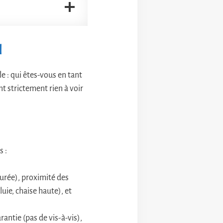
l
e : qui êtes-vous en tant
t strictement rien à voir
s :
turée), proximité des
ie, chaise haute), et
rantie (pas de vis-à-vis),