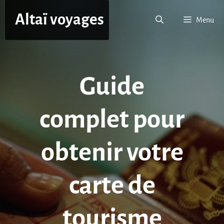
Aller
Altaï voyages
au
Menu
contenu
Guide
complet pour
obtenir votre
carte de
tourisme