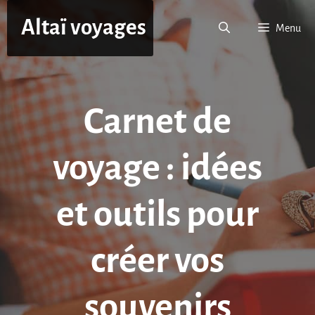
Aller
Altaï voyages
au
Menu
contenu
Carnet de
voyage : idées
et outils pour
créer vos
souvenirs